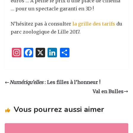
euros … A peine le prix d’une place de cinéma
… pour un spectacle garanti en 3D !
N’hésitez pas à consulter
la grille des tarifs
du
parc zoologique de Lille 2017.
I
F
X
Li
P
n
a
n
ar
st
c
k
ta
a
e
e
g
Numériqu’elles
: Les filles à l’honneur !
g
b
dI
er
Val en Bulles
ra
o
n
m
o
Vous pourrez aussi aimer
k