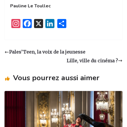
Pauline Le Toullec
I
F
X
Li
P
n
a
n
ar
st
c
k
ta
a
e
e
g
Pales’Teen, la voix de la jeunesse
g
b
dI
er
Lille, ville du cinéma ?
ra
o
n
m
o
Vous pourrez aussi aimer
k