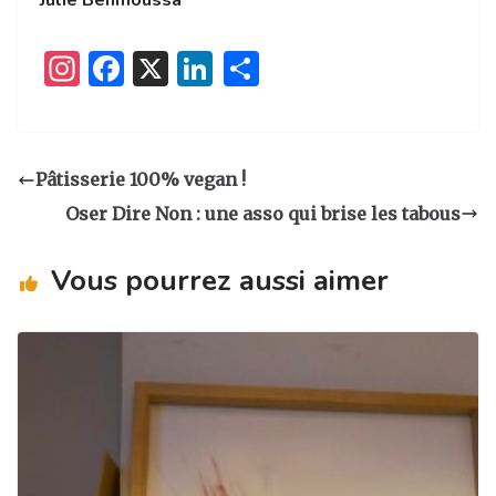
Julie Benmoussa
I
F
X
Li
P
n
a
n
ar
st
c
k
ta
a
e
e
g
Pâtisserie 100% vegan !
g
b
dI
er
Oser Dire Non : une asso qui brise les tabous
ra
o
n
m
o
Vous pourrez aussi aimer
k