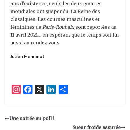
ans d’existence, seuls les deux guerres
mondiales ont suspendu La Reine des
classiques. Les courses masculines et
féminines de
Paris-Roubaix
sont reportées au
11 avril 2021… en espérant que le temps soit lui
aussi au rendez-vous.
Julien Henninot
I
F
X
Li
P
n
a
n
ar
st
c
k
ta
a
e
e
g
Une soirée au poil !
g
b
dI
er
Sueur froide assurée