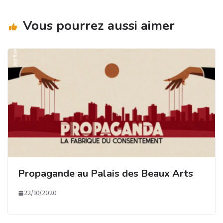
ra
o
n
m
o
Vous pourrez aussi aimer
k
Propagande au Palais des Beaux Arts
22/10/2020