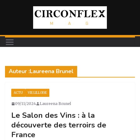
Passer
au
contenu
Auteur :
Laureena Brunel
ACTU
VIE LILLOISE
09/11/2024
Laureena Brunel
Le Salon des Vins : à la
découverte des terroirs de
France