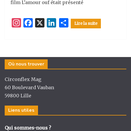
film L’amour ouf était présenté
I
F
X
Li
P
Lire la suite
n
a
n
ar
st
c
k
ta
a
e
e
g
g
b
dI
er
Où nous trouver
ra
o
n
m
o
Circonflex Mag
k
60 Boulevard Vauban
59800 Lille
Liens utiles
Qui sommes-nous ?