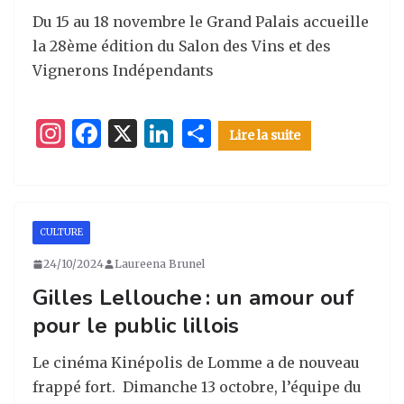
Du 15 au 18 novembre le Grand Palais accueille
la 28ème édition du Salon des Vins et des
Vignerons Indépendants
I
F
X
Li
P
Lire la suite
n
a
n
ar
st
c
k
ta
a
e
e
g
CULTURE
g
b
dI
er
24/10/2024
Laureena Brunel
ra
o
n
Gilles Lellouche : un amour ouf
m
o
pour le public lillois
k
Le cinéma Kinépolis de Lomme a de nouveau
frappé fort. Dimanche 13 octobre, l’équipe du