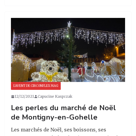
st
c
k
ta
a
e
e
g
g
b
dI
er
ra
o
n
m
o
k
L'AVENT DE CIRCONFLEX MAG
12/12/2021
Capucine Kasprzak
Les perles du marché de Noël
de Montigny-en-Gohelle
Les marchés de Noël, ses boissons, ses