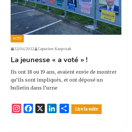
ACTU
12/04/2022
Capucine Kasprzak
La jeunesse « a voté » !
Ils ont 18 ou 19 ans, avaient envie de montrer
qu’ils sont impliqués, et ont déposé un
bulletin dans l’urne
I
F
X
Li
P
Lire la suite
n
a
n
ar
st
c
k
ta