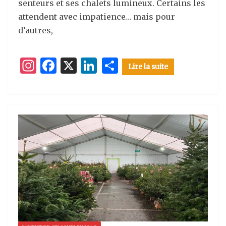
senteurs et ses chalets lumineux. Certains les
attendent avec impatience… mais pour
d’autres,
I
F
X
Li
P
Lire la suite
n
a
n
ar
st
c
k
ta
a
e
e
g
g
b
dI
er
ra
o
n
m
o
k