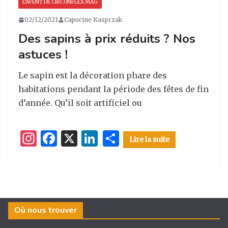
L'AVENT DE CIRCONFLEX MAG
02/12/2021
Capucine Kasprzak
Des sapins à prix réduits ? Nos
astuces !
Le sapin est la décoration phare des
habitations pendant la période des fêtes de fin
d’année. Qu’il soit artificiel ou
I
F
X
Li
P
Lire la suite
n
a
n
ar
st
c
k
ta
a
e
e
g
g
b
dI
er
Où nous trouver
ra
o
n