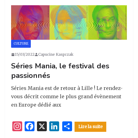
a
e
e
g
g
b
dI
er
ra
o
n
m
o
k
CULTURE
15/03/2022
Capucine Kasprzak
Séries Mania, le festival des
passionnés
Séries Mania est de retour à Lille ! Le rendez-
vous décrit comme le plus grand évènement
en Europe dédié aux
I
F
X
Li
P
Lire la suite
n
a
n
ar