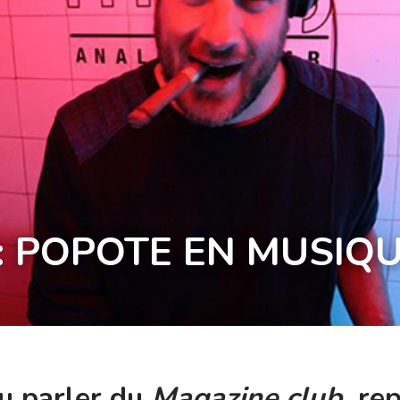
: POPOTE EN MUSIQ
u parler du
Magazine club
, re