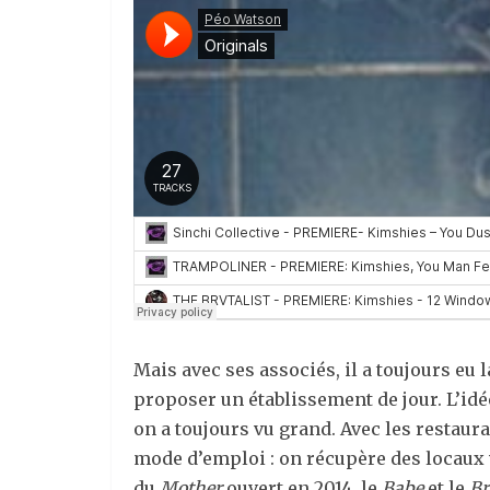
Mais avec ses associés, il a toujours eu 
proposer un établissement de jour. L’idée
on a toujours vu grand. Avec les restauran
mode d’emploi : on récupère des locaux v
du
Mother
ouvert en 2014, le
Babe
et le
Br