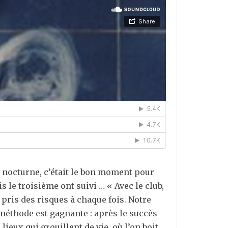
ie nocturne, c’était le bon moment pour
 le troisième ont suivi … « Avec le club,
a pris des risques à chaque fois. Notre
 méthode est gagnante : après le succès
lieux qui grouillent de vie, où l’on boit,