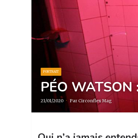
PORTRAIT
PÉO WATSON 
21/01/2020
·
Par Circonflex Mag
Qui n’a jamais entend