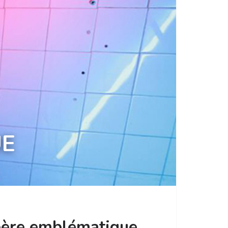
UE
père emblématique