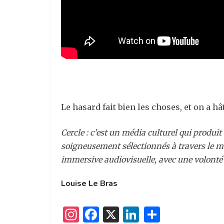
Le hasard fait bien les choses, et on a hâ
Cercle : c’est un média culturel qui produi
soigneusement sélectionnés à travers le mon
immersive audiovisuelle, avec une volonté de
Louise Le Bras
I
F
X
Li
P