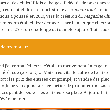
 et des clubs lillois et belges, il décide de poser ses v
J résident et directeur artistique au
Supermarket
, ancie
nous a poussé, en 2010, vers la création du
Magazine Cl
 La mission était claire : démocratiser la musique électr
terme. C’est un challenge qui semble aujourd’hui réussi
r de promoteur.
 j’ai connu l’électro, c’était un mouvement émergeant. 
ntérêt que ça aux DJ ». Mais très vite, le culte de l’arti
tat : les prix des entrées ont grimpé, et vendre des pla
 : « Je ne veux plus faire ce métier de promoteur ». Las
occupent de booker les artistes à sa place. Aujourd’hui, i
 d’évènements.