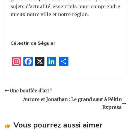
sujets d’actualité, essentiels pour comprendre
mieux notre ville et notre région.
Célestin de Séguier
I
F
X
Li
P
n
a
n
ar
st
c
k
ta
a
e
e
g
Une bouffée d’art !
g
b
dI
er
Aurore et Jonathan : Le grand saut à Pékin
ra
o
n
Express
m
o
Vous pourrez aussi aimer
k