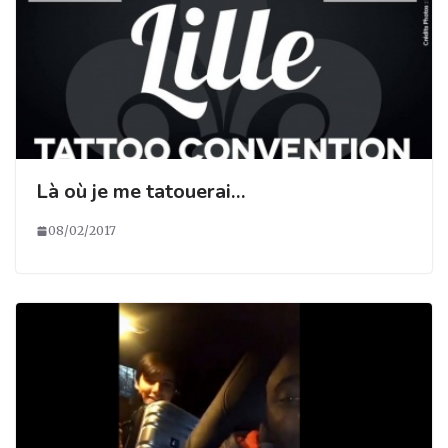
Là où je me tatouerai…
08/02/2017