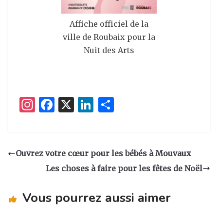
Affiche officiel de la
ville de Roubaix pour la
Nuit des Arts
I
F
X
Li
P
n
a
n
ar
st
c
k
ta
a
e
e
g
Ouvrez votre cœur pour les bébés à Mouvaux
g
b
dI
er
Les choses à faire pour les fêtes de Noël
ra
o
n
m
o
Vous pourrez aussi aimer
k