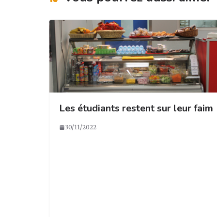
m
o
k
Les étudiants restent sur leur faim
30/11/2022