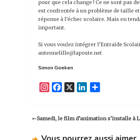
pour que cela change ! Ce ne sont pas des
est confrontée à un problème de taille et
réponse à l’échec scolaire. Mais en tenda
important.
Si vous voulez intégrer l’Entraide Scolai
antennelille@laposte.net
Simon Goeken
I
F
X
Li
P
n
a
n
ar
st
c
k
ta
a
e
e
g
Samedi, le film d’animation s’installe à L
g
b
dI
er
ra
o
n
Vous pourrez aussi aimer