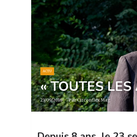
ACTU
« TOUTES LES
23/09/2016
·
Par Circonflex Mag
Depuis 8 ans, le 23 s