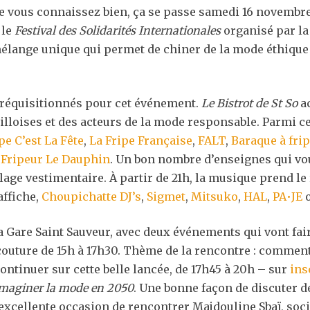
que vous connaissez bien, ça se passe samedi 16 novembre 
 le
Festival des Solidarités Internationales
organisé par la 
 mélange unique qui permet de chiner de la mode éthique 
t réquisitionnés pour cet événement.
Le Bistrot de St So
ac
illoises et des acteurs de la mode responsable. Parmi c
pe C’est La Fête
,
La Fripe Française
,
FALT
,
Baraque à fri
,
Fripeur Le Dauphin
. Un bon nombre d’enseignes qui vo
llage vestimentaire. À partir de 21h, la musique prend le 
affiche,
Choupichatte DJ’s
,
Sigmet
,
Mitsuko
,
HAL
,
PA•JE
o
a Gare Saint Sauveur, avec deux événements qui vont faire
 couture de 15h à 17h30. Thème de la rencontre : commen
ontinuer sur cette belle lancée, de 17h45 à 20h – sur
ins
maginer la mode en 2050
. Une bonne façon de discuter d
e excellente occasion de rencontrer Majdouline Sbaï, so