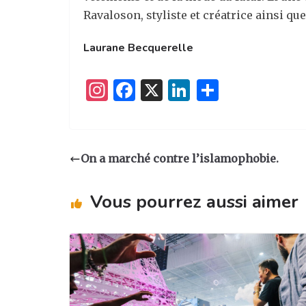
Ravaloson, styliste et créatrice ainsi 
Laurane Becquerelle
I
F
X
Li
P
n
a
n
ar
st
c
k
ta
a
e
e
g
On a marché contre l’islamophobie.
g
b
dI
er
ra
o
n
Vous pourrez aussi aimer
m
o
k