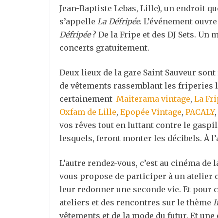
Jean-Baptiste Lebas, Lille), un endroit 
s’appelle
La Défripée
.
L’événement ouvre
Défripée
? De la Fripe et des DJ Sets. Un
concerts gratuitement.
Deux lieux de la gare Saint Sauveur son
de vêtements rassemblant les friperies l
certainement
Maiterama vintage
,
La Fri
Oxfam de Lille
,
Epopée Vintage
,
PACALY
vos rêves tout en luttant contre le gaspi
lesquels, feront monter les décibels. À l’
L’autre rendez-vous, c’est au cinéma de l
vous propose de participer à un atelier
leur redonner une seconde vie. Et pour c
ateliers et des rencontres sur le thème
I
vêtements et de la mode du futur. Et un