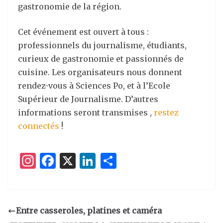
gastronomie de la région.
Cet événement est ouvert à tous :
professionnels du journalisme, étudiants,
curieux de gastronomie et passionnés de
cuisine. Les organisateurs nous donnent
rendez-vous à Sciences Po, et à l’Ecole
Supérieur de Journalisme. D’autres
informations seront transmises ,
restez
connectés
!
I
F
X
Li
P
n
a
n
ar
st
c
k
ta
a
e
e
g
Entre casseroles, platines et caméra