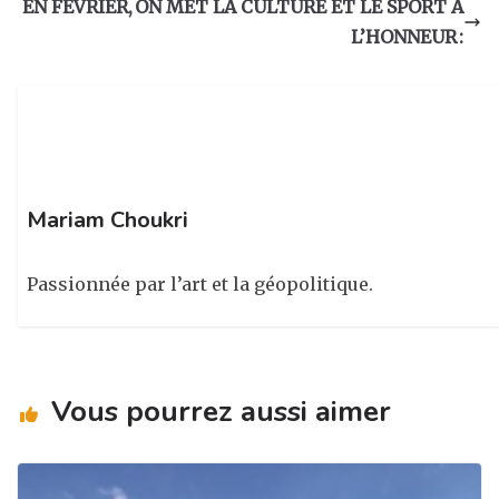
g
b
dI
er
EN FEVRIER, ON MET LA CULTURE ET LE SPORT A
ra
o
n
L’HONNEUR :
m
o
k
Mariam Choukri
Passionnée par l’art et la géopolitique.
Vous pourrez aussi aimer