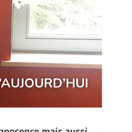
’AUJOURD’HUI
 innocence mais aussi