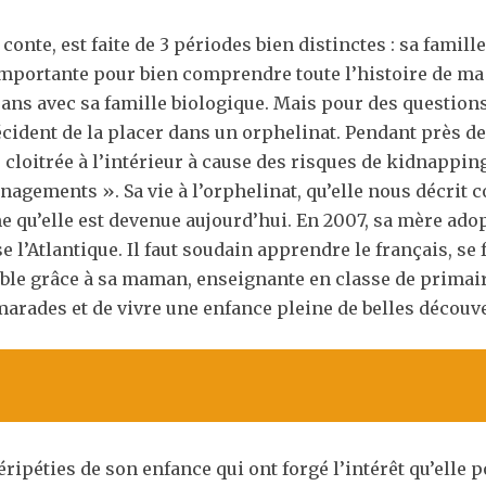
 conte, est faite de 3 périodes bien distinctes : sa famill
importante pour bien comprendre toute l’histoire de ma 
 5 ans avec sa famille biologique. Mais pour des questions
écident de la placer dans un orphelinat. Pendant près de
loitrée à l’intérieur à cause des risques de kidnapping : 
nagements ». Sa vie à l’orphelinat, qu’elle nous décrit 
e qu’elle est devenue aujourd’hui. En 2007, sa mère adopt
rse l’Atlantique. Il faut soudain apprendre le français, se
sible grâce à sa maman, enseignante en classe de primaire
marades et de vivre une enfance pleine de belles découv
péripéties de son enfance qui ont forgé l’intérêt qu’elle 