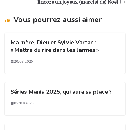
g
b
dI
er
Encore un joyeux (marché de) Noël !
ra
o
n
m
o
Vous pourrez aussi aimer
k
Ma mère, Dieu et Sylvie Vartan :
« Mettre du rire dans les larmes »
20/03/2025
Séries Mania 2025, qui aura sa place ?
08/03/2025