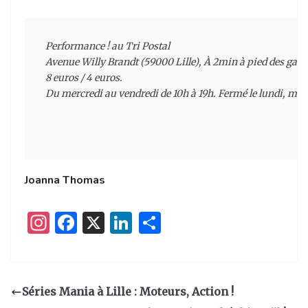
Performance !
 au Tri Postal

Avenue Willy Brandt (59000 Lille), À 2min à pied des gares 
8 euros / 4 euros.

Du mercredi au vendredi de 10h à 19h. Fermé le lundi, mard
Joanna Thomas
I
F
X
Li
P
n
a
n
ar
st
c
k
ta
a
e
e
g
Séries Mania à Lille : Moteurs, Action !