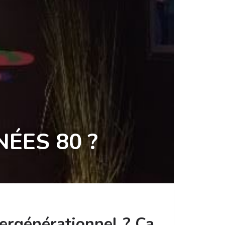
ÉES 80 ?
tergénérationnel ? Ça