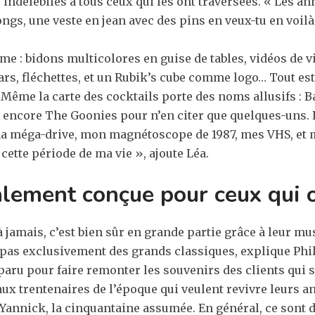
s indélébiles à tous ceux qui les ont traversées. « Les a
gs, une veste en jean avec des pins en veux-tu en voilà
hème : bidons multicolores en guise de tables, vidéos de 
tars, fléchettes, et un Rubik’s cube comme logo… Tout es
Y. Même la carte des cocktails porte des noms allusifs
encore The Goonies pour n’en citer que quelques-uns. Et 
ma méga-drive, mon magnétoscope de 1987, mes VHS, et me
cette période de ma vie », ajoute Léa.
lement conçue pour ceux qui o
à jamais, c’est bien sûr en grande partie grâce à leur 
pas exclusivement des grands classiques, explique Phi
paru pour faire remonter les souvenirs des clients qui s
ux trentenaires de l’époque qui veulent revivre leurs ann
 Yannick, la cinquantaine assumée. En général, ce sont 