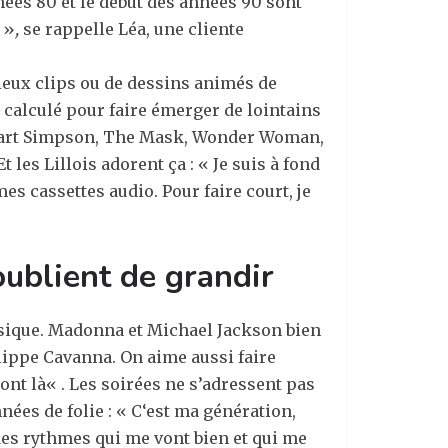
nnées 80 et le début des années 90 sont
 »
,
se rappelle Léa, une cliente
vieux clips ou de dessins animés de
t calculé pour faire émerger de lointains
 : Bart Simpson, The Mask, Wonder Woman,
les Lillois adorent ça : « Je suis à fond
s cassettes audio. Pour faire court, je
ublient de grandir
musique. Madonna et Michael Jackson bien
lippe Cavanna. On aime aussi faire
ont là
« . Les soirées ne s’adressent pas
ées de folie : « C
‘est ma génération,
des rythmes qui me vont bien et qui me