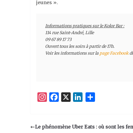
jeunes ».
Informations pratiques sur le Kolor Bar :
114 rue Saint-André, Lille

09 67 89 17 73

Ouvert tous les soirs à partir de 17h.

Voir les informations sur la 
page Facebook
 d
I
F
X
Li
P
n
a
n
ar
st
c
k
ta
a
e
e
g
Le phénomène Uber Eats : où sont les f