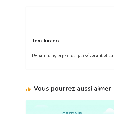
g
b
dI
er
ra
o
n
m
o
k
Tom Jurado
Dynamique, organisé, persévérant et cu
Vous pourrez aussi aimer