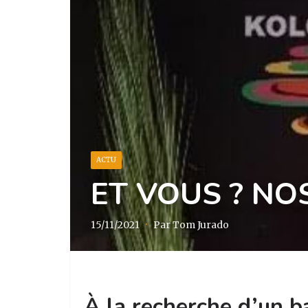
ACTU
ET VOUS ? NO
15/11/2021
·
Par Tom Jurado
À la recherche d’un b