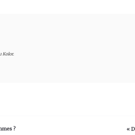
u Kolor.
emmes ?
« D