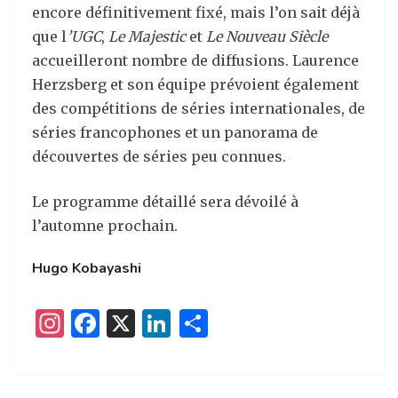
encore définitivement fixé, mais l’on sait déjà
que l
’UGC
,
Le Majestic
et
Le Nouveau Siècle
accueilleront nombre de diffusions. Laurence
Herzsberg et son équipe prévoient également
des compétitions de séries internationales, de
séries francophones et un panorama de
découvertes de séries peu connues.
Le programme détaillé sera dévoilé à
l’automne prochain.
Hugo Kobayashi
I
F
X
Li
P
n
a
n
ar
st
c
k
ta