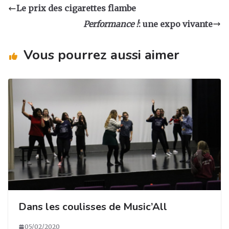
a
e
e
g
Le prix des cigarettes flambe
g
b
dI
er
Performance !
: une expo vivante
ra
o
n
m
o
Vous pourrez aussi aimer
k
Dans les coulisses de Music’All
05/02/2020