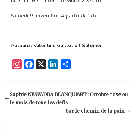
Le Stuut Fest. Trianon Palace à Seclin
Samedi 9 novembre. A partir de 17h
Auteure : Valentine Guillot dit Salomon
I
F
X
Li
P
n
a
n
ar
st
c
k
ta
a
e
e
g
Sophie NESVADBA BLANQIUART : Octobre rose ou
g
b
dI
er
le mois de tous les défis
ra
o
n
Sur le chemin de la paix.
m
o
k