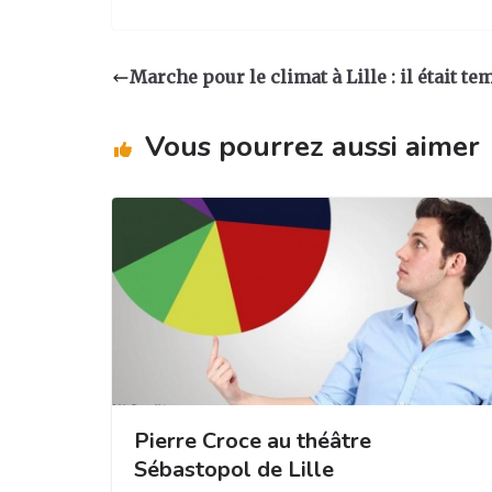
n
a
n
ar
st
c
k
ta
a
e
e
g
Marche pour le climat à Lille : il était te
g
b
dI
er
ra
o
n
Vous pourrez aussi aimer
m
o
k
Pierre Croce au théâtre
Sébastopol de Lille