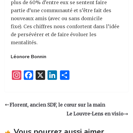
plus de 60% d’entre eux se sentent faire
partie d’une communauté et s’être fait des
nouveaux amis (avec ou sans domicile
fixe). Ces chiffres nous confortent dans l’idée
de persévérer et de faire évoluer les
mentalités.
Léonore Bonnin
I
F
X
Li
P
n
a
n
ar
st
c
k
ta
a
e
e
g
Florent, ancien SDF, le cœur sur la main
g
b
dI
er
Le Louvre-Lens en visio
ra
o
n
m
o
Vous pourrez aussi aimer