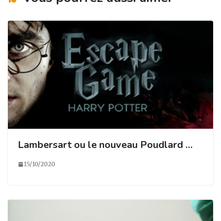
k
Lambersart ou le nouveau Poudlard …
15/10/2020