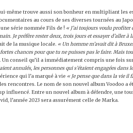
-même trouve aussi son bonheur en multipliant les ess
 documentaires au cours de ses diverses tournées au Japo
 une série nommée Fils de !
« J’ai toujours voulu profite
in. Je préfère rester deux, trois jours et essayer d’aller à l
tait de la musique locale.
« Un homme m’avait dit à Bruxell
e fortes chances pour que tu ne puisses pas le faire. Mais tout
.
Un conseil qu’il a immédiatement compris une fois su
ient annulés, les personnes qui s’étaient engagées dans le
érience qui l’a marqué à vie
« Je pense que dans la vie il f
 les rencontres. Le nom de son nouvel album Voodoo a ét
p influencé. Entre un nouvel album à défendre, une tourn
ovid, l’année 2023 sera assurément celle de Marka.