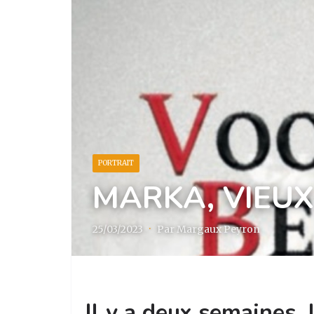
PORTRAIT
MARKA, VIEUX
25/03/2023
·
Par Margaux Peyron
Il y a deux semaines, 