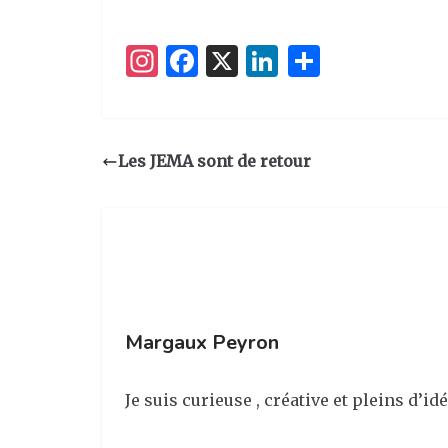
I
F
X
Li
P
n
a
n
ar
st
c
k
ta
a
e
e
g
Les JEMA sont de retour
g
b
dI
er
ra
o
n
m
o
k
Margaux Peyron
Je suis curieuse , créative et pleins d’idé