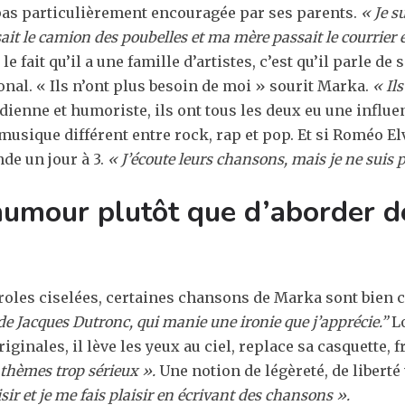
 pas particulièrement encouragée par ses parents.
« Je s
ait le camion des poubelles et ma mère passait le courrier 
fait qu’il a une famille d’artistes, c’est qu’il parle de
onal. « Ils n’ont plus besoin de moi » sourit Marka.
« Il
nne et humoriste, ils ont tous les deux eu une influenc
musique différent entre rock, rap et pop. Et si Roméo Elv
nde un jour à 3.
« J’écoute leurs chansons, mais je ne suis 
’humour plutôt que d’aborder 
roles ciselées, certaines chansons de Marka sont bien 
e Jacques Dutronc, qui manie une ironie que j’apprécie.”
Lo
iginales, il lève les yeux au ciel, replace sa casquette, 
thèmes trop sérieux ».
Une notion de légèreté, de liberté 
isir et je me fais plaisir en écrivant des chansons ».