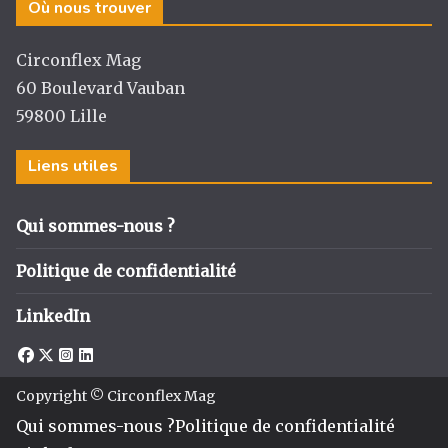
Où nous trouver
ra
o
n
m
o
Circonflex Mag
k
60 Boulevard Vauban
59800 Lille
Liens utiles
Qui sommes-nous ?
Politique de confidentialité
LinkedIn
Copyright © Circonflex Mag
Qui sommes-nous ?
Politique de confidentialité