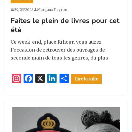
29/03/2023
Margaux Peyron
Faites le plein de livres pour cet
été
Ce week-end, place Rihour, vous aurez
l’occasion de retrouver des ouvrages de
seconde main de tous les genres, du plus
I
F
X
Li
P
Lire la suite
n
a
n
ar
st
c
k
ta
a
e
e
g
g
b
dI
er
ra
o
n