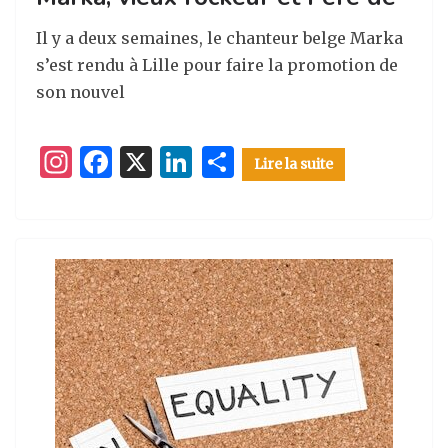
Il y a deux semaines, le chanteur belge Marka
s’est rendu à Lille pour faire la promotion de
son nouvel
I
F
X
Li
P
Lire la suite
n
a
n
ar
st
c
k
ta
a
e
e
g
g
b
dI
er
ra
o
n
m
o
k