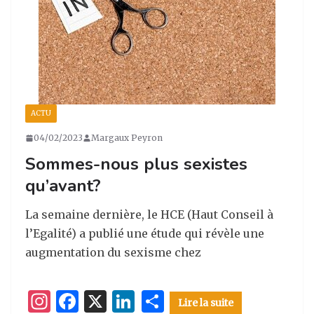
ACTU
04/02/2023
Margaux Peyron
Sommes-nous plus sexistes
qu’avant?
La semaine dernière, le HCE (Haut Conseil à
l’Egalité) a publié une étude qui révèle une
augmentation du sexisme chez
I
F
X
Li
P
Lire la suite