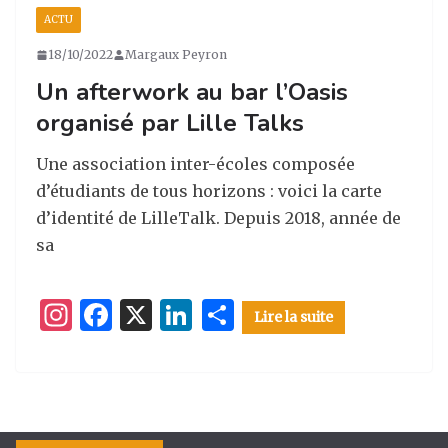
ACTU
18/10/2022
Margaux Peyron
Un afterwork au bar l’Oasis
organisé par Lille Talks
Une association inter-écoles composée
d’étudiants de tous horizons : voici la carte
d’identité de LilleTalk. Depuis 2018, année de
sa
I
F
X
Li
P
Lire la suite
n
a
n
ar
st
c
k
ta
a
e
e
g
g
b
dI
er