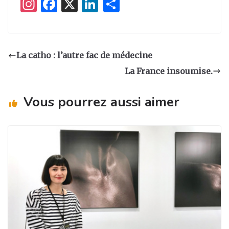
I
F
X
Li
P
n
a
n
ar
st
c
k
ta
a
e
e
g
La catho : l’autre fac de médecine
g
b
dI
er
La France insoumise.
ra
o
n
m
o
Vous pourrez aussi aimer
k