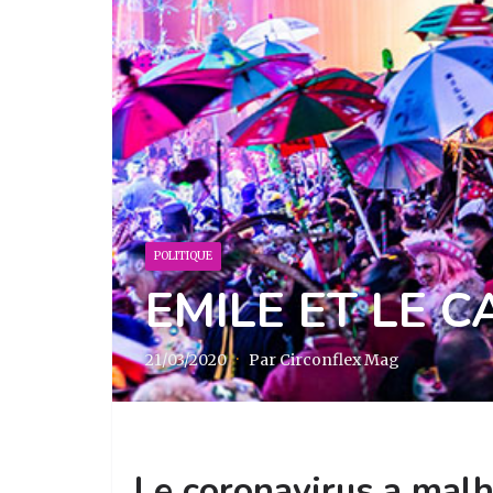
POLITIQUE
EMILE ET LE 
21/03/2020
·
Par Circonflex Mag
Le coronavirus a malh