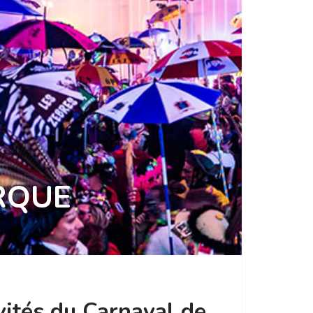
RQUE
vités du Carnaval de