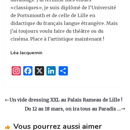
«classiques», je suis diplômé de l’Université
de Portsmouth et de celle de Lille en
didactique du français langue étrangère. Mais
j’ai toujours voulu faire du théâtre ou du
cinéma. Place à l’artistique maintenant !
Léa Jacquemin
I
F
X
Li
P
n
a
n
ar
st
c
k
ta
a
e
e
g
Un vide dressing XXL au Palais Rameau de Lille !
g
b
dI
er
Du 12 au 18 mars, on ira tous au Paradis …
ra
o
n
m
o
Vous pourrez aussi aimer