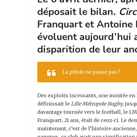
déposait le bilan.
Cir
Franquart et Antoine 
évoluent aujourd’hui 
disparition de leur an
La pilule ne passe pas !
Des exploits incessants, une montée en P
définissait le
Lille Métropole Rugby
, jus
davantage tournée vers le football, le L
Franquart, 21 ans, était de ceux-ci. Le d
maintenant, c’est de l’histoire ancienne,
gammes, ce club avait une signification