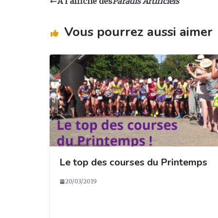
À l’affiche des
Paradis Artificiels
g
b
dI
er
ra
o
n
Vous pourrez aussi aimer
m
o
k
Le top des courses du Printemps
20/03/2019