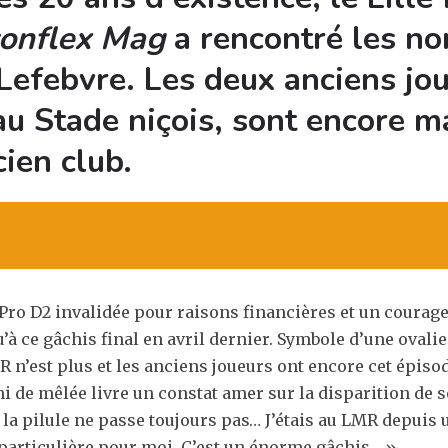
conflex Mag
a rencontré les n
Lefebvre.
Les deux anciens jo
au Stade niçois, sont encore m
cien club.
ro D2 invalidée pour raisons financières et un courage 
qu’à ce gâchis final en avril dernier. Symbole d’une ova
MR n’est plus et les anciens joueurs ont encore cet épis
emi de mêlée livre un constat amer sur la disparition de
 la pilule ne passe toujours pas… J’étais au LMR depuis u
 particulière pour moi. C’est un énorme gâchis… ».