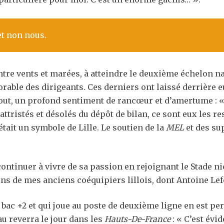
et non nous.
 contre vents et marées, à atteindre le deuxième échelon n
rable des dirigeants. Ces derniers ont laissé derrière e
out, un profond sentiment de rancœur et d’amertume : « Il
e attristés et désolés du dépôt de bilan, ce sont eux les r
était un symbole de Lille. Le soutien de la
MEL
et des su
inuer à vivre de sa passion en rejoignant le Stade niço
ins de mes anciens coéquipiers lillois, dont Antoine Lefe
 bac +2 et qui joue au poste de deuxième ligne en est pe
au reverra le jour dans les
Hauts-De-France
: « C’est évid