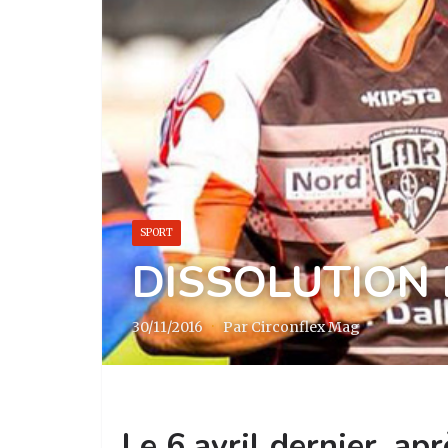
SPORT
DISSOLUTION 
30/11/2016
·
Par Circonflex Mag
Le 6 avril dernier, ap