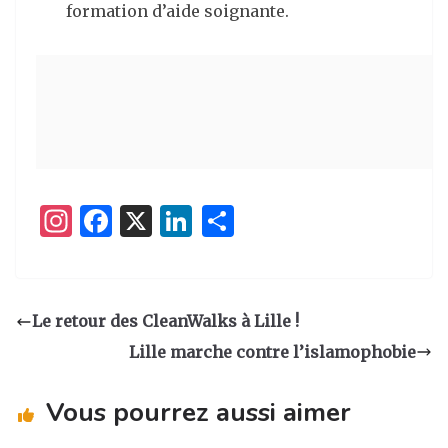
formation d’aide soignante.
I
F
X
Li
P
n
a
n
ar
st
c
k
ta
a
e
e
g
Le retour des CleanWalks à Lille !
g
b
dI
er
Lille marche contre l’islamophobie
ra
o
n
m
o
Vous pourrez aussi aimer
k