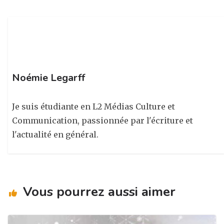
ra
o
n
m
o
k
Noémie Legarff
Je suis étudiante en L2 Médias Culture et
Communication, passionnée par l'écriture et
l'actualité en général.
Vous pourrez aussi aimer