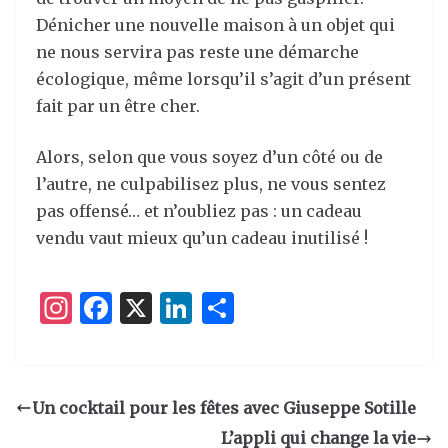
Dénicher une nouvelle maison à un objet qui
ne nous servira pas reste une démarche
écologique, même lorsqu’il s’agit d’un présent
fait par un être cher.
Alors, selon que vous soyez d’un côté ou de
l’autre, ne culpabilisez plus, ne vous sentez
pas offensé… et n’oubliez pas : un cadeau
vendu vaut mieux qu’un cadeau inutilisé !
I
F
X
Li
P
n
a
n
ar
st
c
k
ta
a
e
e
g
Un cocktail pour les fêtes avec Giuseppe Sotille
g
b
dI
er
L’appli qui change la vie