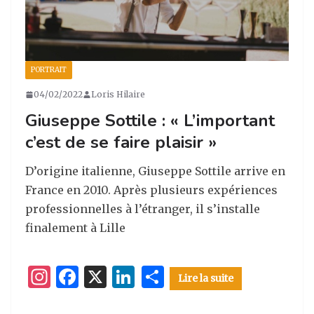
PORTRAIT
04/02/2022
Loris Hilaire
Giuseppe Sottile : « L’important
c’est de se faire plaisir »
D’origine italienne, Giuseppe Sottile arrive en
France en 2010. Après plusieurs expériences
professionnelles à l’étranger, il s’installe
finalement à Lille
I
F
X
Li
P
Lire la suite
n
a
n
ar