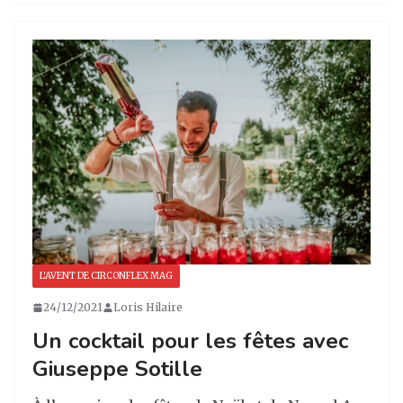
st
c
k
ta
a
e
e
g
g
b
dI
er
ra
o
n
m
o
k
L'AVENT DE CIRCONFLEX MAG
24/12/2021
Loris Hilaire
Un cocktail pour les fêtes avec
Giuseppe Sotille