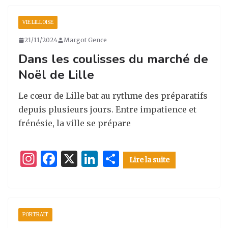
a
e
e
g
VIE LILLOISE
g
b
dI
er
21/11/2024
Margot Gence
ra
o
n
Dans les coulisses du marché de
m
o
Noël de Lille
k
Le cœur de Lille bat au rythme des préparatifs
depuis plusieurs jours. Entre impatience et
frénésie, la ville se prépare
I
F
X
Li
P
Lire la suite
n
a
n
ar
st
c
k
ta
a
e
e
g
PORTRAIT
g
b
dI
er