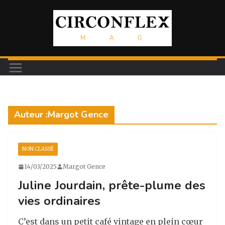
Passer
au
contenu
Auteur :
Margot Gence
NON CLASSÉ
14/03/2025
Margot Gence
Juline Jourdain, prête-plume des
vies ordinaires
C’est dans un petit café vintage en plein cœur