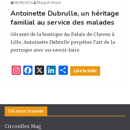
18/10/2024
Margot Gence
ra
o
n
Antoinette Dubrulle, un héritage
m
o
familial au service des malades
k
Gérante de la boutique Au Palais du Cheveu à
Lille, Antoinette Dubrulle perpétue l’art de la
perruque avec un savoir-faire
I
F
X
Li
P
Lire la suite
n
a
n
ar
st
c
k
ta
a
e
e
g
g
b
dI
er
Où nous trouver
ra
o
n
m
o
Circonflex Mag