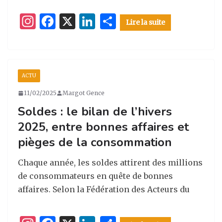
I
F
X
Li
P
Lire la suite
n
a
n
ar
st
c
k
ta
a
e
e
g
ACTU
g
b
dI
er
11/02/2025
Margot Gence
ra
o
n
Soldes : le bilan de l’hivers
m
o
2025, entre bonnes affaires et
k
pièges de la consommation
Chaque année, les soldes attirent des millions
de consommateurs en quête de bonnes
affaires. Selon la Fédération des Acteurs du