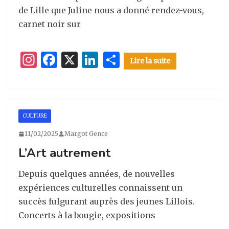
de Lille que Juline nous a donné rendez-vous,
carnet noir sur
I
F
X
Li
P
Lire la suite
n
a
n
ar
st
c
k
ta
a
e
e
g
CULTURE
g
b
dI
er
11/02/2025
Margot Gence
ra
o
n
L’Art autrement
m
o
k
Depuis quelques années, de nouvelles
expériences culturelles connaissent un
succès fulgurant auprès des jeunes Lillois.
Concerts à la bougie, expositions