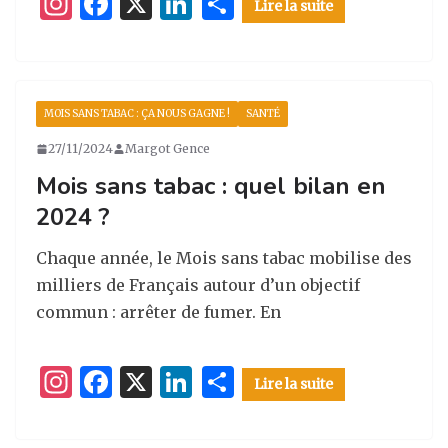
I
F
X
Li
P
Lire la suite
n
a
n
ar
st
c
k
ta
a
e
e
g
MOIS SANS TABAC : ÇA NOUS GAGNE !
SANTÉ
g
b
dI
er
27/11/2024
Margot Gence
ra
o
n
Mois sans tabac : quel bilan en
m
o
2024 ?
k
Chaque année, le Mois sans tabac mobilise des
milliers de Français autour d’un objectif
commun : arrêter de fumer. En
I
F
X
Li
P
Lire la suite
n
a
n
ar
st
c
k
ta