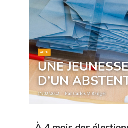
ACTU
UNE JEUNESS
D’UN ABSTEN
14/02/2022
·
Par Carlos M Rangel
À 4 mois des élection