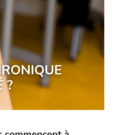
HRONIQUE
 ?
ats commencent à