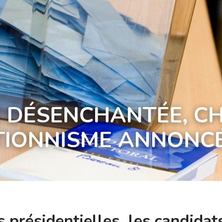
E DÉSENCHANTÉE, C
TIONNISME ANNONCÉ
s présidentielles, les candid