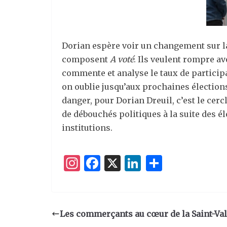
Dorian espère voir un changement sur la 
composent
A voté
. Ils veulent rompre av
commente et analyse le taux de participa
on oublie jusqu’aux prochaines élections
danger, pour Dorian Dreuil, c’est le cer
de débouchés politiques à la suite des él
institutions.
I
F
X
Li
P
n
a
n
ar
st
c
k
ta
a
e
e
g
Les commerçants au cœur de la Saint-Va