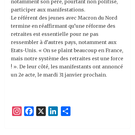
notamment son père, pourtant non politisé,
participer aux manifestations.
Le référent des jeunes avec Macron du Nord
termine en réaffirmant qu’une réforme des
retraites est essentielle pour ne pas
ressembler à d’autres pays, notamment aux
Etats-Unis. « On se plaint beaucoup en France,
mais notre système des retraites est une force
! ». De leur côté, les manifestants ont annoncé
un 2e acte, le mardi 31 janvier prochain.
I
F
X
Li
P
n
a
n
ar
st
c
k
ta