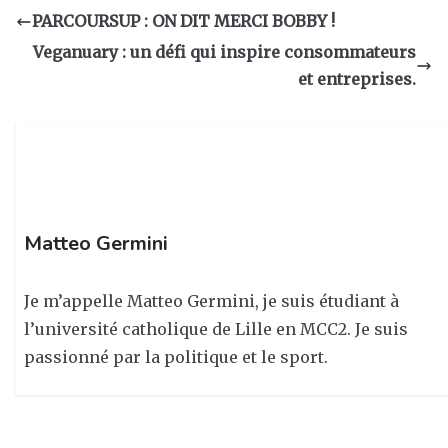
a
e
e
g
PARCOURSUP : ON DIT MERCI BOBBY !
g
b
dI
er
Veganuary : un défi qui inspire consommateurs
ra
o
n
et entreprises.
m
o
k
Matteo Germini
Je m’appelle Matteo Germini, je suis étudiant à
l’université catholique de Lille en MCC2. Je suis
passionné par la politique et le sport.