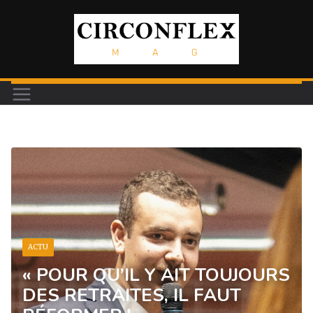
Passer
au
contenu
ACTU
« POUR QU’IL Y AIT TOUJOURS
DES RETRAITES, IL FAUT