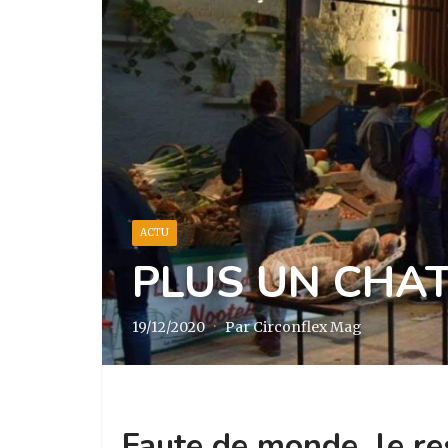
ACTU
PLUS UN CHA
19/12/2020
·
Par Circonflex Mag
Faute de monde, le r