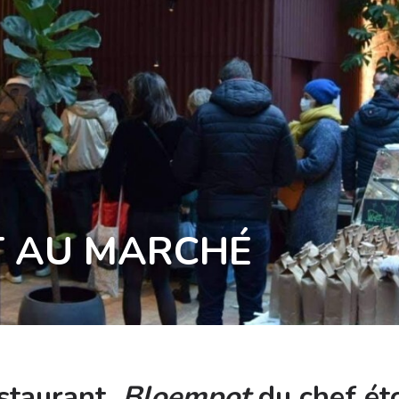
T AU MARCHÉ
estaurant
Bloempot
du chef éto