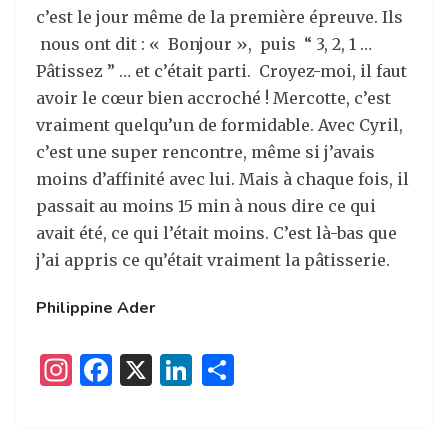
c’est le jour même de la première épreuve. Ils
nous ont dit : « Bonjour », puis “ 3, 2, 1 …
Pâtissez ” … et c’était parti. Croyez-moi, il faut
avoir le cœur bien accroché ! Mercotte, c’est
vraiment quelqu’un de formidable. Avec Cyril,
c’est une super rencontre, même si j’avais
moins d’affinité avec lui. Mais à chaque fois, il
passait au moins 15 min à nous dire ce qui
avait été, ce qui l’était moins. C’est là-bas que
j’ai appris ce qu’était vraiment la pâtisserie.
Philippine Ader
I
F
X
Li
P
n
a
n
ar
st
c
k
ta