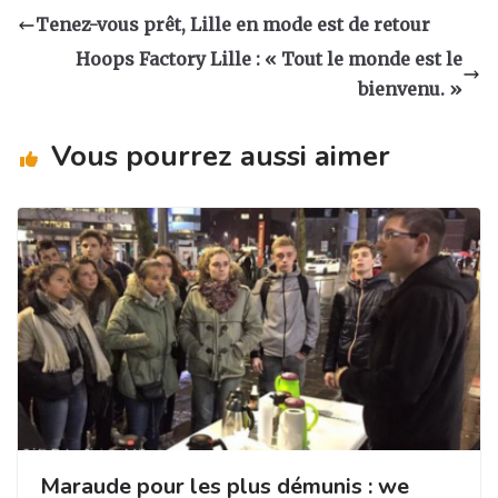
a
e
e
g
Tenez-vous prêt, Lille en mode est de retour
g
b
dI
er
Hoops Factory Lille : « Tout le monde est le
ra
o
n
bienvenu. »
m
o
Vous pourrez aussi aimer
k
Maraude pour les plus démunis : we