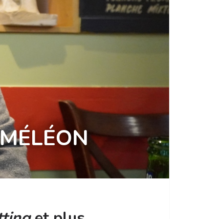
CAMÉLÉON
ting
et plus