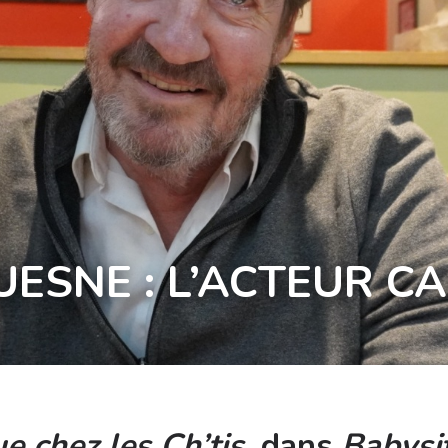
UESNE : L’ACTEUR 
e chez les Ch’tis,
dans
Babysit