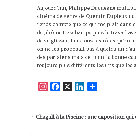
Aujourd’hui, Philippe Duquesne multiplie
cinéma de genre de Quentin Dupieux ou d
rends compte que ce qui me plait dans ce
de Jérôme Deschamps puis le travail ave
de se glisser dans tous les rôles qu’on l
on ne les proposait pas à quelqu’un d’au
des parisiens mais ce, pour la bonne caus
toujours plus différents les uns que les 
I
F
X
Li
P
n
a
n
ar
st
c
k
ta
a
e
e
g
Chagall à la Piscine : une exposition qui c
g
b
dI
er
ra
o
n