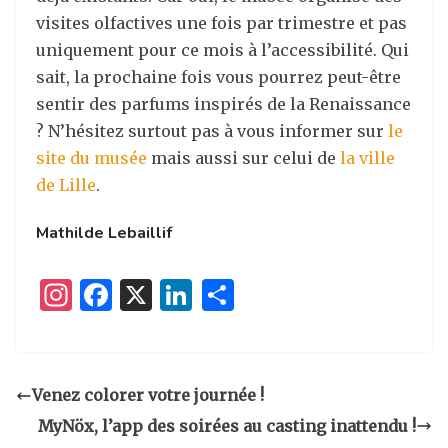
visites olfactives une fois par trimestre et pas
uniquement pour ce mois à l’accessibilité. Qui
sait, la prochaine fois vous pourrez peut-être
sentir des parfums inspirés de la Renaissance
? N’hésitez surtout pas à vous informer sur
le
site du musée
mais aussi sur celui de
la ville
de Lille
.
Mathilde Lebaillif
I
F
X
Li
P
n
a
n
ar
st
c
k
ta
a
e
e
g
Venez colorer votre journée !
g
b
dI
er
MyNöx, l’app des soirées au casting inattendu !