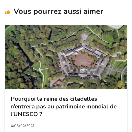
ra
o
n
m
o
Vous pourrez aussi aimer
k
Pourquoi la reine des citadelles
n’entrera pas au patrimoine mondial de
l’UNESCO ?
08/02/2021