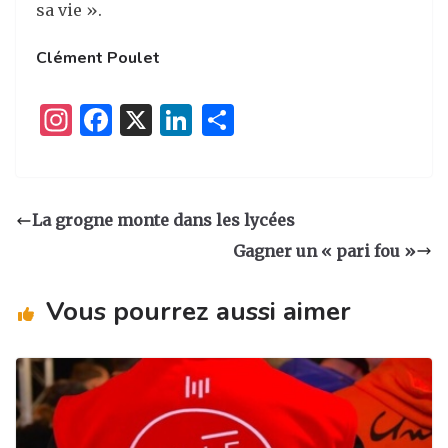
sa vie ».
Clément Poulet
I
F
X
Li
P
n
a
n
ar
st
c
k
ta
a
e
e
g
La grogne monte dans les lycées
g
b
dI
er
Gagner un « pari fou »
ra
o
n
m
o
Vous pourrez aussi aimer
k