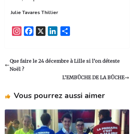
Julie Tavares Thillier
I
F
X
Li
P
n
a
n
ar
st
c
k
ta
a
e
e
g
Que faire le 24 décembre à Lille si l’on déteste
g
b
dI
er
Noël ?
ra
o
n
L’EMBÛCHE DE LA BÛCHE
m
o
Vous pourrez aussi aimer
k