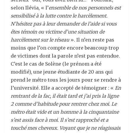
selon Ilévia, « l’
ensemble de nos personnels est
sensibilisé à la lutte contre le harc
è
lement.
N
’
hésitez pas à leur demander de l
’
aide si vous
ê
tes t
émoin ou victime d
’
une situation de
harc
è
lement sur le réseau
». Il n’en reste pas
moins que l’on compte encore beaucoup trop
de victimes dont la parole n’est pas entendue.
C’est le cas de Solène (le prénom a été
modifié), une jeune étudiante de 20 ans qui
prend le métro tous les jours pour se rendre à
l’université. Elle a accepté de témoigner : «
En
rentrant de la fac, il était tard et j’ai pris la ligne
2 comme d’habitude pour rentrer chez moi. Le
métro était vide et un homme à la cinquantaine
s’est assis face à moi. Il s’est rapproché et a
touché mes cheveux. Voyant que je ne réagissais