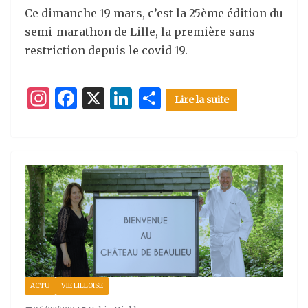
Ce dimanche 19 mars, c’est la 25ème édition du
semi-marathon de Lille, la première sans
restriction depuis le covid 19.
I
F
X
Li
P
Lire la suite
n
a
n
ar
st
c
k
ta
a
e
e
g
g
b
dI
er
ra
o
n
m
o
k
ACTU
VIE LILLOISE