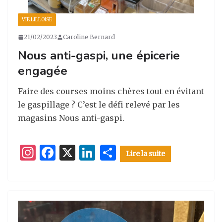
VIE LILLOISE
21/02/2023
Caroline Bernard
Nous anti-gaspi, une épicerie
engagée
Faire des courses moins chères tout en évitant
le gaspillage ? C’est le défi relevé par les
magasins Nous anti-gaspi.
I
F
X
Li
P
Lire la suite
n
a
n
ar
st
c
k
ta
a
e
e
g
g
b
dI
er