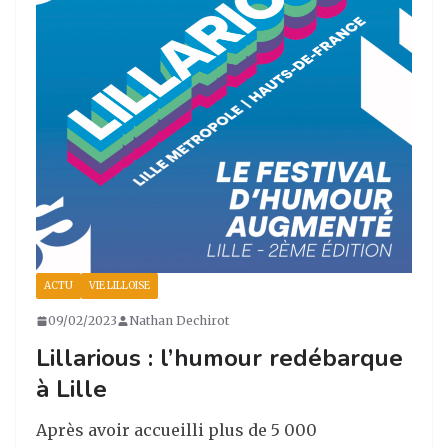
k
ACTU
VIE LILLOISE
09/02/2023
Nathan Dechirot
Lillarious : l’humour redébarque
à Lille
Après avoir accueilli plus de 5 000