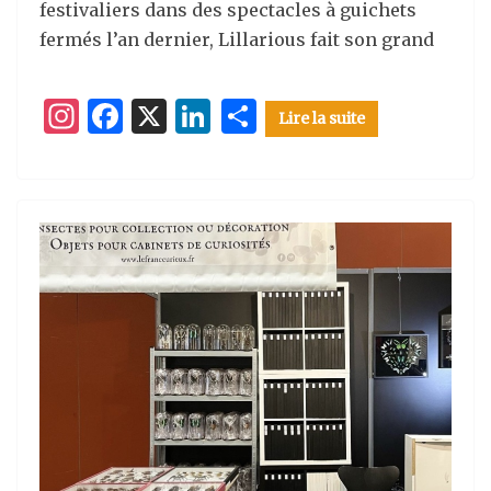
festivaliers dans des spectacles à guichets
fermés l’an dernier, Lillarious fait son grand
I
F
X
Li
P
Lire la suite
n
a
n
ar
st
c
k
ta
a
e
e
g
g
b
dI
er
ra
o
n
m
o
k