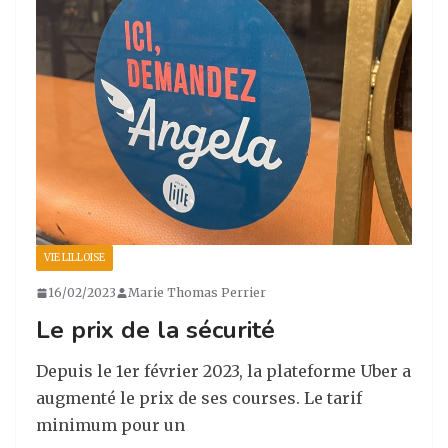
ra
o
n
m
o
k
VIE LILLOISE
16/02/2023
Marie Thomas Perrier
Le prix de la sécurité
Depuis le 1er février 2023, la plateforme Uber a
augmenté le prix de ses courses. Le tarif
minimum pour un