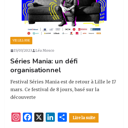
VIE LILLOISE
15/03/2023
Léa Mosco
Séries Mania: un défi
organisationnel
Festival Séries Mania est de retour à Lille le 17
mars. Ce festival de 8 jours, basé sur la
découverte
I
F
X
Li
P
Lire la suite
n
a
n
ar