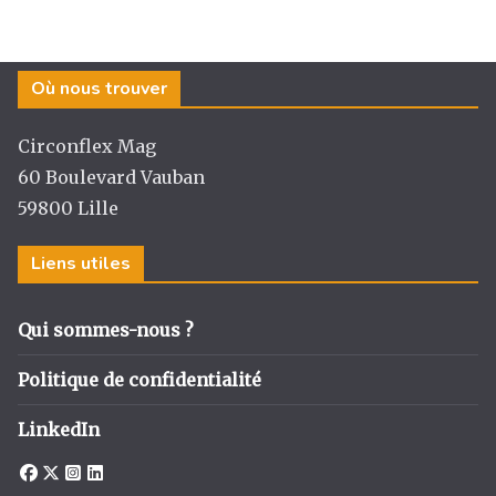
ra
o
n
m
o
k
Où nous trouver
Circonflex Mag
60 Boulevard Vauban
59800 Lille
Liens utiles
Qui sommes-nous ?
Politique de confidentialité
LinkedIn