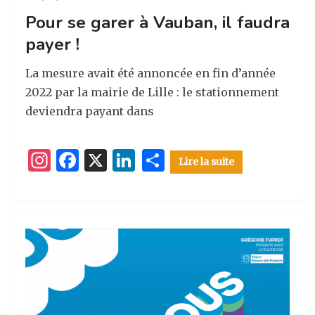
Pour se garer à Vauban, il faudra
payer !
La mesure avait été annoncée en fin d’année
2022 par la mairie de Lille : le stationnement
deviendra payant dans
I
F
X
Li
P
Lire la suite
n
a
n
ar
st
c
k
ta
a
e
e
g
g
b
dI
er
ra
o
n
m
o