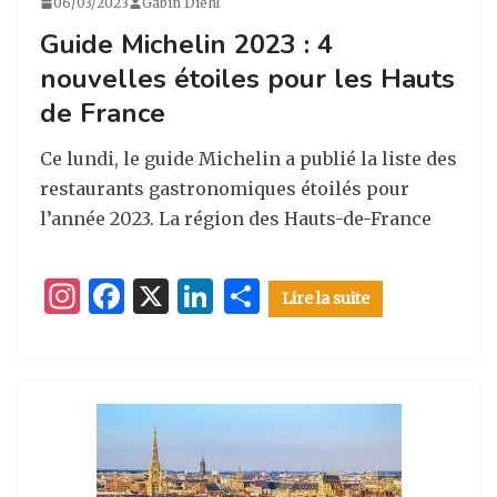
06/03/2023
Gabin Diehl
Guide Michelin 2023 : 4
nouvelles étoiles pour les Hauts
de France
Ce lundi, le guide Michelin a publié la liste des
restaurants gastronomiques étoilés pour
l’année 2023. La région des Hauts-de-France
I
F
X
Li
P
Lire la suite
n
a
n
ar
st
c
k
ta
a
e
e
g
g
b
dI
er
ra
o
n