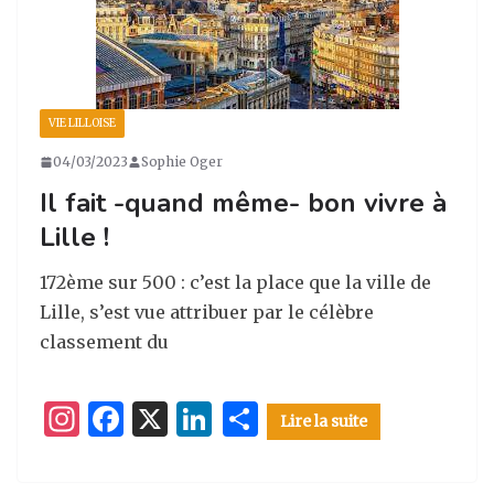
m
o
k
VIE LILLOISE
04/03/2023
Sophie Oger
Il fait -quand même- bon vivre à
Lille !
172ème sur 500 : c’est la place que la ville de
Lille, s’est vue attribuer par le célèbre
classement du
I
F
X
Li
P
Lire la suite
n
a
n
ar
st
c
k
ta