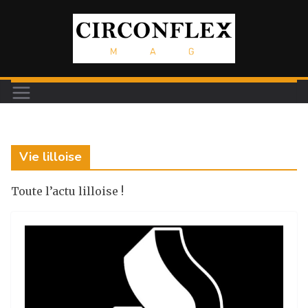
Passer
au
contenu
Vie lilloise
Toute l’actu lilloise !