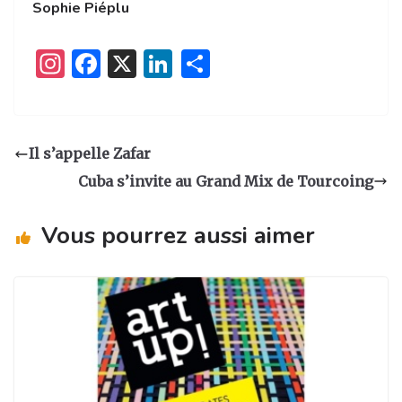
Sophie Piéplu
I
F
X
Li
P
n
a
n
ar
st
c
k
ta
a
e
e
g
Il s’appelle Zafar
g
b
dI
er
Cuba s’invite au Grand Mix de Tourcoing
ra
o
n
m
o
Vous pourrez aussi aimer
k