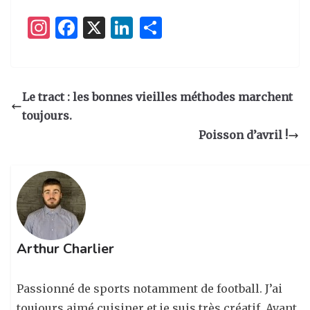
I
F
X
Li
P
n
a
n
ar
st
c
k
ta
a
e
e
g
Le tract : les bonnes vieilles méthodes marchent
g
b
dI
er
toujours.
ra
o
n
Poisson d’avril !
m
o
k
Arthur Charlier
Passionné de sports notamment de football. J’ai
toujours aimé cuisiner et je suis très créatif. Avant