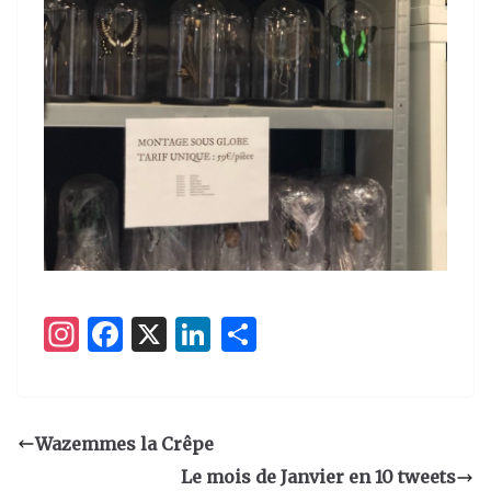
I
F
X
Li
P
n
a
n
ar
st
c
k
ta
a
e
e
g
Wazemmes la Crêpe
g
b
dI
er
Le mois de Janvier en 10 tweets