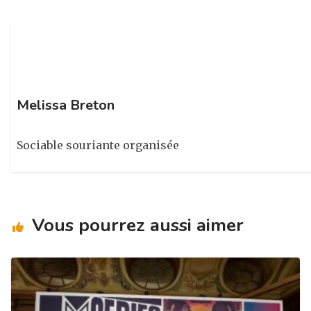
ra
o
n
m
o
k
Melissa Breton
Sociable souriante organisée
Vous pourrez aussi aimer