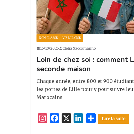
NON CLASSÉ
VIE LILLOISE
15/10/2025
Clelia Saccomanno
Loin de chez soi : comment L
seconde maison
Chaque année, entre 800 et 900 étudian
les portes de Lille pour y poursuivre leu
Marocains
I
F
X
Li
P
Lire la suite
n
a
n
ar