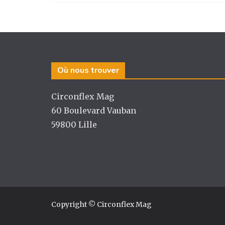
st
c
k
ta
a
e
e
g
g
b
dI
er
ra
o
n
m
o
Où nous trouver
k
Circonflex Mag
60 Boulevard Vauban
59800 Lille
Copyright © Circonflex Mag