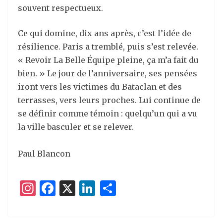
souvent respectueux.
Ce qui domine, dix ans après, c’est l’idée de
résilience. Paris a tremblé, puis s’est relevée.
« Revoir La Belle Équipe pleine, ça m’a fait du
bien. » Le jour de l’anniversaire, ses pensées
iront vers les victimes du Bataclan et des
terrasses, vers leurs proches. Lui continue de
se définir comme témoin : quelqu’un qui a vu
la ville basculer et se relever.
Paul Blancon
I
F
X
Li
P
n
a
n
ar
st
c
k
ta