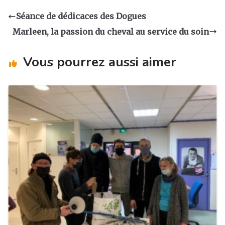
a
e
e
g
Séance de dédicaces des Dogues
g
b
dI
er
Marleen, la passion du cheval au service du soin
ra
o
n
m
o
Vous pourrez aussi aimer
k