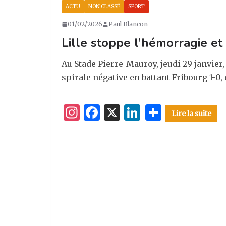
ACTU
NON CLASSÉ
SPORT
01/02/2026
Paul Blancon
Lille stoppe l’hémorragie et
Au Stade Pierre-Mauroy, jeudi 29 janvier,
spirale négative en battant Fribourg 1-0,
I
F
X
Li
P
Lire la suite
n
a
n
ar
st
c
k
ta
a
e
e
g
g
b
dI
er
ra
o
n
m
o
k