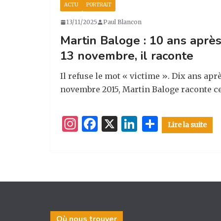
ACTU
PORTRAIT
13/11/2025
Paul Blancon
Martin Baloge : 10 ans après
13 novembre, il raconte
Il refuse le mot « victime ». Dix ans aprè
novembre 2015, Martin Baloge raconte ce 
I
F
X
Li
P
Lire la suite
n
a
n
ar
st
c
k
ta
a
e
e
g
g
b
dI
er
ra
o
n
m
o
Où nous trouver