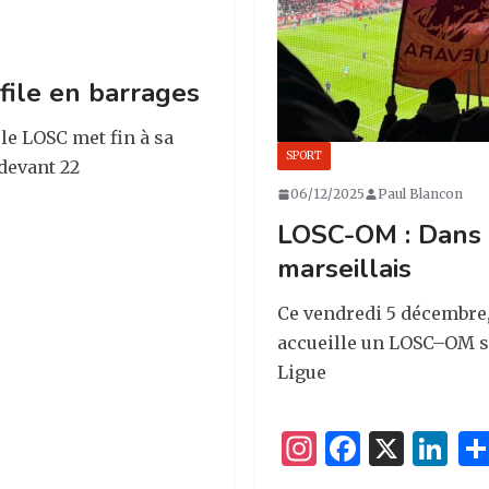
 file en barrages
 le LOSC met fin à sa
SPORT
 devant 22
06/12/2025
Paul Blancon
LOSC-OM : Dans 
marseillais
Ce vendredi 5 décembre
accueille un LOSC–OM so
Ligue
I
F
X
Li
n
a
n