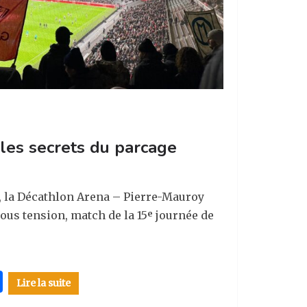
les secrets du parcage
, la Décathlon Arena – Pierre-Mauroy
us tension, match de la 15ᵉ journée de
P
Lire la suite
ar