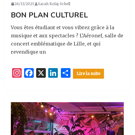
26/11/2025
Sarah Kolaj-Schell
BON PLAN CULTUREL
Vous êtes étudiant et vous vibrez grâce à la
musique et aux spectacles ? L’Aéronef, salle de
concert emblématique de Lille, et qui
revendique un
I
F
X
Li
P
Lire la suite
n
a
n
ar
st
c
k
ta
a
e
e
g
g
b
dI
er
ra
o
n
m
o