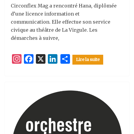
Circonflex Mag a rencontré Hana, diplômée
d’une licence information et
communication. Elle effectue son service
civique au théâtre de La Virgule. Les
démarches à suivre,
I
F
X
Li
P
Lire la suite
n
a
n
ar
st
c
k
ta
a
e
e
g
g
b
dI
er
ra
o
n
m
o
k