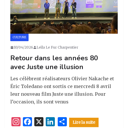
CULTURE
10/04/2026
Leïla Le Fur Charpentier
Retour dans les années 80
avec Juste une illusion
Les célèbrent réalisateurs Olivier Nakache et
Éric Toledano ont sortis ce mercredi 8 avril
leur nouveau film Juste une illusion. Pour
l’occasion, ils sont venus
I
F
X
Li
P
Lire la suite