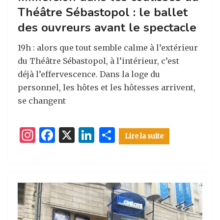
Théâtre Sébastopol : le ballet
des ouvreurs avant le spectacle
19h : alors que tout semble calme à l’extérieur
du Théâtre Sébastopol, à l’intérieur, c’est
déjà l’effervescence. Dans la loge du
personnel, les hôtes et les hôtesses arrivent,
se changent
I
F
X
Li
P
Lire la suite
n
a
n
ar
st
c
k
ta
a
e
e
g
g
b
dI
er
ra
o
n