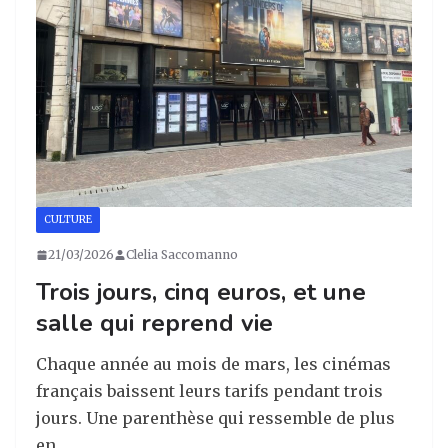
m
o
k
CULTURE
21/03/2026
Clelia Saccomanno
Trois jours, cinq euros, et une
salle qui reprend vie
Chaque année au mois de mars, les cinémas
français baissent leurs tarifs pendant trois
jours. Une parenthèse qui ressemble de plus
en