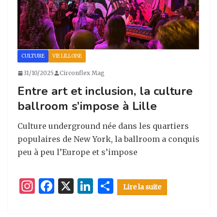
k
CULTURE
VIE LILLOISE
31/10/2025
Circonflex Mag
Entre art et inclusion, la culture
ballroom s’impose à Lille
Culture underground née dans les quartiers
populaires de New York, la ballroom a conquis
peu à peu l’Europe et s’impose
I
F
X
Li
P
Lire la suite
n
a
n
ar