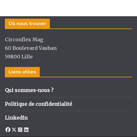
st
c
k
ta
a
e
e
g
g
b
dI
er
Où nous trouver
ra
o
n
m
o
Circonflex Mag
k
60 Boulevard Vauban
59800 Lille
Liens utiles
Qui sommes-nous ?
Politique de confidentialité
LinkedIn