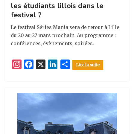
les étudiants lillois dans le
festival ?
Le festival Séries Mania sera de retour à Lille
du 20 au 27 mars prochain. Au programme :
conférences, évènements, soirées.
I
F
X
Li
P
Lire la suite
n
a
n
ar
st
c
k
ta
a
e
e
g
g
b
dI
er
ra
o
n
m
o
k