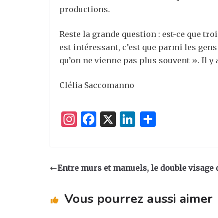
productions.
Reste la grande question : est-ce que tro
est intéressant, c’est que parmi les ge
qu’on ne vienne pas plus souvent ». Il y 
Clélia Saccomanno
I
F
X
Li
P
n
a
n
ar
st
c
k
ta
a
e
e
g
Entre murs et manuels, le double visage d’
g
b
dI
er
ra
o
n
Vous pourrez aussi aimer
m
o