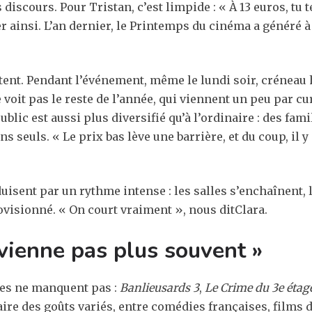
discours. Pour Tristan, c’est limpide : « À 13 euros, tu te 
ner ainsi. L’an dernier, le Printemps du cinéma a généré à
tent. Pendant l’événement, même le lundi soir, créneau 
oit pas le reste de l’année, qui viennent un peu par curio
ublic est aussi plus diversifié qu’à l’ordinaire : des fam
ns seuls. « Le prix bas lève une barrière, et du coup, il y
duisent par un rythme intense : les salles s’enchaînent, l
rovisionné. « On court vraiment », nous ditClara.
ienne pas plus souvent »
ies ne manquent pas :
Banlieusards 3
,
Le Crime du 3e étag
faire des goûts variés, entre comédies françaises, films