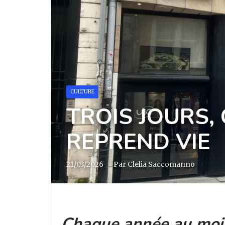
CULTURE
TROIS JOURS, 
REPREND VIE
21/03/2026
·
Par Clelia Saccomanno
Chaque année au mois 