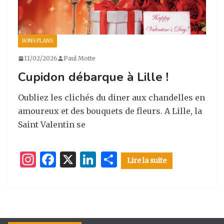
BONS PLANS
11/02/2026
Paul Motte
Cupidon débarque à Lille !
Oubliez les clichés du diner aux chandelles en
amoureux et des bouquets de fleurs. A Lille, la
Saint Valentin se
I
F
X
Li
P
Lire la suite
n
a
n
ar
st
c
k
ta
a
e
e
g
g
b
dI
er