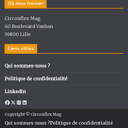
Où nous trouver
ra
o
n
m
o
Circonflex Mag
k
60 Boulevard Vauban
59800 Lille
Liens utiles
Qui sommes-nous ?
Politique de confidentialité
LinkedIn
Copyright © Circonflex Mag
Qui sommes-nous ?
Politique de confidentialité