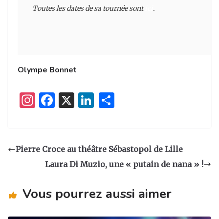
Toutes les dates de sa tournée sont 
ici
.
Olympe Bonnet
I
F
X
Li
P
n
a
n
ar
st
c
k
ta
a
e
e
g
Pierre Croce au théâtre Sébastopol de Lille
g
b
dI
er
Laura Di Muzio, une « putain de nana » !
ra
o
n
m
o
Vous pourrez aussi aimer
k