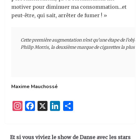
motiver pour diminuer ma consommation…et
peut-être, qui sait, arrêter de fumer ! »
Cette première augmentation n’est qu’une étape de l’object
Philip Morris, la deuxième marque de cigarettes la plus v
Maxime Mauchossé
I
F
X
Li
P
n
a
n
ar
st
c
k
ta
a
e
e
g
Et si vous viviez le show de Danse avec les stars