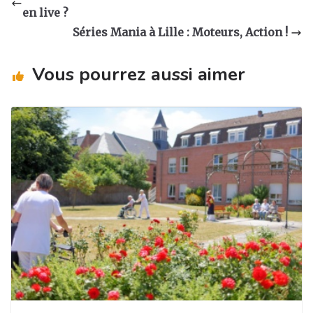
g
b
dI
er
en live ?
ra
o
n
Séries Mania à Lille : Moteurs, Action !
m
o
Vous pourrez aussi aimer
k