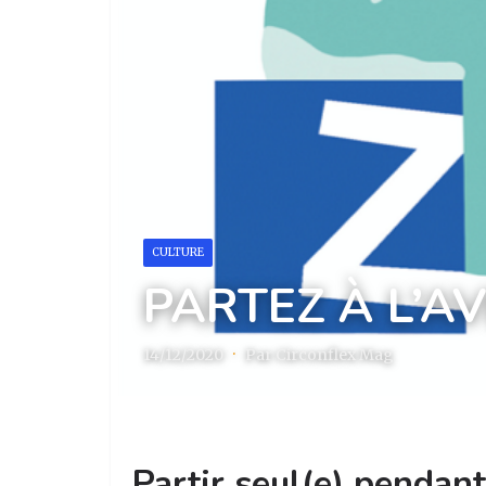
CULTURE
PARTEZ À L’A
14/12/2020
·
Par Circonflex Mag
Partir seul(e) pendant