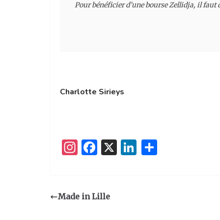
Pour bénéficier d’une bourse Zellidja, il fau
Charlotte Sirieys
I
F
X
Li
P
n
a
n
ar
st
c
k
ta
a
e
e
g
Made in Lille
g
b
dI
er