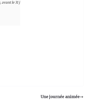
nnée, avant le 31 janvier 2021. Ensuite, il faut présenter son projet 
Une journée animée